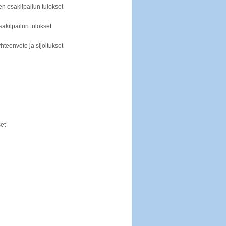
 osakilpailun tulokset
akilpailun tulokset
teenveto ja sijoitukset
set