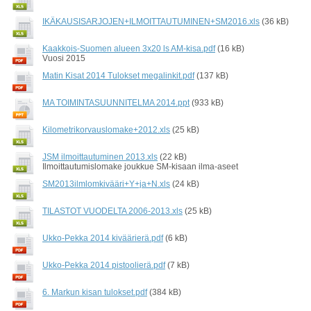
IKÄKAUSISARJOJEN+ILMOITTAUTUMINEN+SM2016.xls
(36 kB)
Kaakkois-Suomen alueen 3x20 ls AM-kisa.pdf
(16 kB)
Vuosi 2015
Matin Kisat 2014 Tulokset megalinkit.pdf
(137 kB)
MA TOIMINTASUUNNITELMA 2014.ppt
(933 kB)
Kilometrikorvauslomake+2012.xls
(25 kB)
JSM ilmoittautuminen 2013.xls
(22 kB)
Ilmoittautumislomake joukkue SM-kisaan ilma-aseet
SM2013ilmlomkivääri+Y+ja+N.xls
(24 kB)
TILASTOT VUODELTA 2006-2013.xls
(25 kB)
Ukko-Pekka 2014 kiväärierä.pdf
(6 kB)
Ukko-Pekka 2014 pistoolierä.pdf
(7 kB)
6. Markun kisan tulokset.pdf
(384 kB)