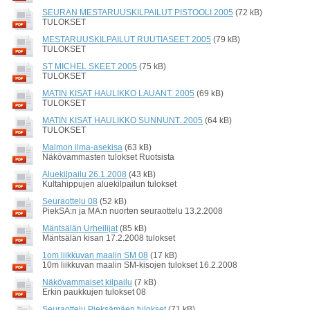
SEURAN MESTARUUSKILPAILUT PISTOOLI 2005
(72 kB)
TULOKSET
MESTARUUSKILPAILUT RUUTIASEET 2005
(79 kB)
TULOKSET
ST MICHEL SKEET 2005
(75 kB)
TULOKSET
MATIN KISAT HAULIKKO LAUANT. 2005
(69 kB)
TULOKSET
MATIN KISAT HAULIKKO SUNNUNT. 2005
(64 kB)
TULOKSET
Malmon ilma-asekisa
(63 kB)
Näkövammasten tulokset Ruotsista
Aluekilpailu 26.1.2008
(43 kB)
Kultahippujen aluekilpailun tulokset
Seuraottelu 08
(52 kB)
PiekSA:n ja MA:n nuorten seuraottelu 13.2.2008
Mäntsälän Urheilijat
(85 kB)
Mäntsälän kisan 17.2.2008 tulokset
1om liikkuvan maalin SM 08
(17 kB)
10m liikkuvan maalin SM-kisojen tulokset 16.2.2008
Näkövammaiset kilpailu
(7 kB)
Erkin paukkujen tulokset 08
Seuraottelu Pieksämäen tulokset
(71 kB)