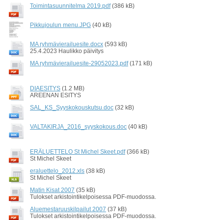
Toimintasuunnitelma 2019.pdf
(386 kB)
Pikkujoulun menu.JPG
(40 kB)
MA ryhmävierailuesite.docx
(593 kB)
25.4.2023 Haulikko päivitys
MA ryhmävierailuesite-29052023.pdf
(171 kB)
DIAESITYS
(1.2 MB)
AREENAN ESITYS
SAL_KS_Syyskokouskutsu.doc
(32 kB)
VALTAKIRJA_2016_syyskokous.doc
(40 kB)
ERÄLUETTELO St Michel Skeet.pdf
(366 kB)
St Michel Skeet
eraluettelo_2012.xls
(38 kB)
St Michel Skeet
Matin Kisat 2007
(35 kB)
Tulokset arkistointikelpoisessa PDF-muodossa.
Aluemestaruuskilpailut 2007
(37 kB)
Tulokset arkistointikelpoisessa PDF-muodossa.