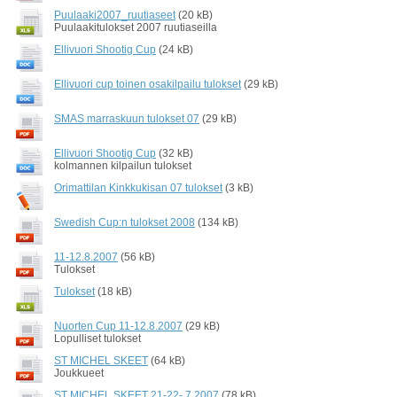
Puulaaki2007_ruutiaseet
(20 kB)
Puulaakitulokset 2007 ruutiaseilla
Ellivuori Shootig Cup
(24 kB)
Ellivuori cup toinen osakilpailu tulokset
(29 kB)
SMAS marraskuun tulokset 07
(29 kB)
Ellivuori Shootig Cup
(32 kB)
kolmannen kilpailun tulokset
Orimattilan Kinkkukisan 07 tulokset
(3 kB)
Swedish Cup:n tulokset 2008
(134 kB)
11-12.8.2007
(56 kB)
Tulokset
Tulokset
(18 kB)
Nuorten Cup 11-12.8.2007
(29 kB)
Lopulliset tulokset
ST MICHEL SKEET
(64 kB)
Joukkueet
ST MICHEL SKEET 21-22-.7.2007
(78 kB)