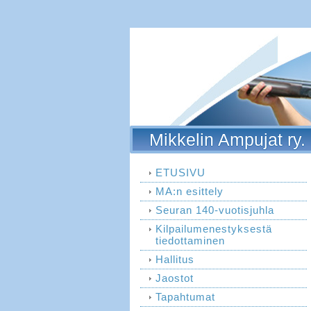
Mikkelin Ampujat ry.
ETUSIVU
MA:n esittely
Seuran 140-vuotisjuhla
Kilpailumenestyksestä
tiedottaminen
Hallitus
Jaostot
Tapahtumat