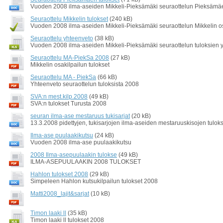
Vuoden 2008 ilma-aseiden Mikkeli-Pieksämäki seuraottelun Pieksämäen
Seuraottelu Mikkelin tulokset
(240 kB)
Vuoden 2008 ilma-aseiden Mikkeli-Pieksämäki seuraottelun Mikkelin os
Seuraottelu yhteenveto
(38 kB)
Vuoden 2008 ilma-aseiden Mikkeli-Pieksämäki seuraottelun tuloksien yh
Seuraottelu MA-PiekSa 2008
(27 kB)
Mikkelin osakilpailun tulokset
Seuraottelu MA - PiekSa
(66 kB)
Yhteenveto seuraottelun tuloksista 2008
SVA:n mest.kilp.2008
(49 kB)
SVA:n tulokset Turusta 2008
seuran ilma-ase mestaruus tukisarjat
(20 kB)
13.3.2008 pidettyjen, tukisarjojen ilma-aseiden mestaruuskisojen tulok
Ilma-ase puulaakikutsu
(24 kB)
Vuoden 2008 ilma-ase puulaakikutsu
2008 Ilma-asepuulaakin tulokse
(49 kB)
ILMA-ASEPUULAAKIN 2008 TULOKSET
Hahlon tulokset 2008
(29 kB)
Simpeleen Hahlon kutsukilpailun tulokset 2008
Matti2008_lajit&sarjat
(10 kB)
Timon laaki ll
(35 kB)
Timon laaki ll tulokset 2008