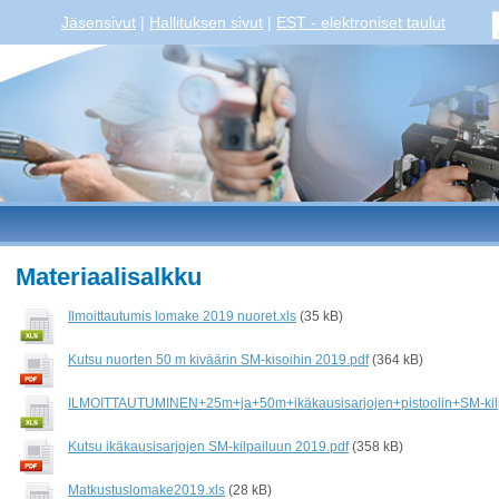
Jäsensivut
|
Hallituksen sivut
|
EST - elektroniset taulut
Materiaalisalkku
Ilmoittautumis lomake 2019 nuoret.xls
(35 kB)
Kutsu nuorten 50 m kiväärin SM-kisoihin 2019.pdf
(364 kB)
ILMOITTAUTUMINEN+25m+ja+50m+ikäkausisarjojen+pistoolin+SM-kilp
Kutsu ikäkausisarjojen SM-kilpailuun 2019.pdf
(358 kB)
Matkustuslomake2019.xls
(28 kB)