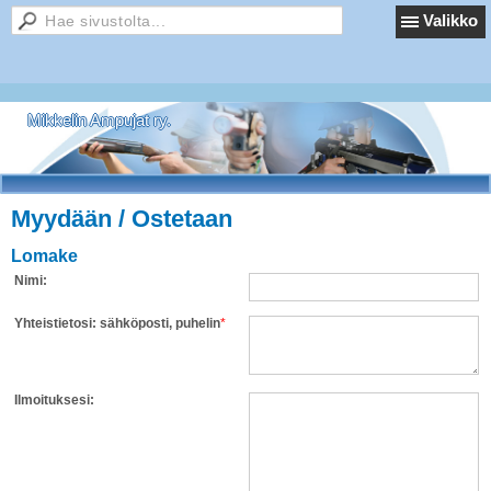
Valikko
Mikkelin Ampujat ry.
Myydään / Ostetaan
Lomake
Nimi:
Yhteistietosi: sähköposti, puhelin
*
Ilmoituksesi: