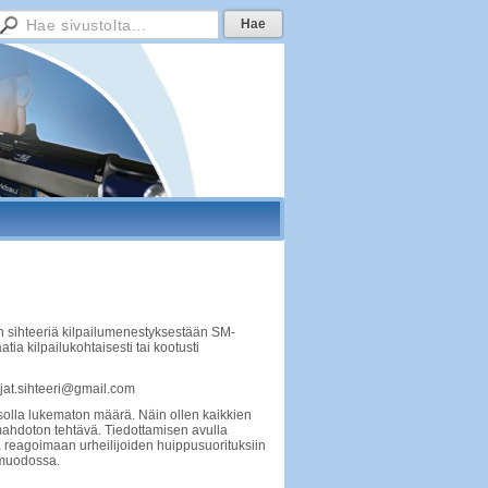
an sihteeriä kilpailumenestyksestään SM-
tia kilpailukohtaisesti tai kootusti
pujat.sihteeri@gmail.com
asolla lukematon määrä. Näin ollen kaikkien
 mahdoton tehtävä. Tiedottamisen avulla
 reagoimaan urheilijoiden huippusuorituksiin
 muodossa.