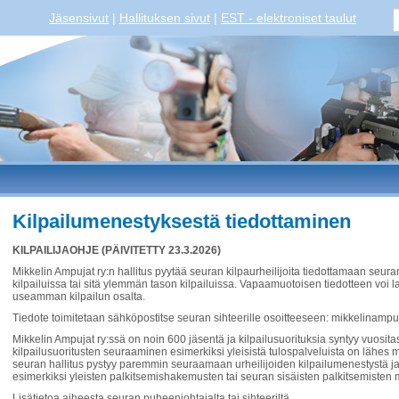
Jäsensivut
|
Hallituksen sivut
|
EST - elektroniset taulut
Kilpailumenestyksestä tiedottaminen
KILPAILIJAOHJE (PÄIVITETTY 23.3.2026)
Mikkelin Ampujat ry:n hallitus pyytää seuran kilpaurheilijoita tiedottamaan seur
kilpailuissa tai sitä ylemmän tason kilpailuissa. Vapaamuotoisen tiedotteen voi laa
useamman kilpailun osalta.
Tiedote toimitetaan sähköpostitse seuran sihteerille osoitteeseen: mikkelinam
Mikkelin Ampujat ry:ssä on noin 600 jäsentä ja kilpailusuorituksia syntyy vuosit
kilpailusuoritusten seuraaminen esimerkiksi yleisistä tulospalveluista on lähes
seuran hallitus pystyy paremmin seuraamaan urheilijoiden kilpailumenestystä ja
esimerkiksi yleisten palkitsemishakemusten tai seuran sisäisten palkitsemisten
Lisätietoa aiheesta seuran puheenjohtajalta tai sihteeriltä.