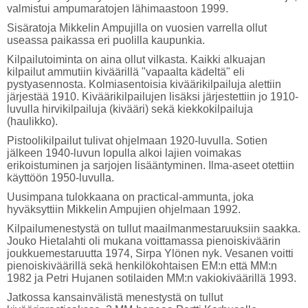
valmistui ampumaratojen lähimaastoon 1999.
Sisäratoja Mikkelin Ampujilla on vuosien varrella ollut
useassa paikassa eri puolilla kaupunkia.
Kilpailutoiminta on aina ollut vilkasta. Kaikki alkuajan
kilpailut ammutiin kiväärillä "vapaalta kädeltä" eli
pystyasennosta. Kolmiasentoisia kiväärikilpailuja alettiin
järjestää 1910. Kiväärikilpailujen lisäksi järjestettiin jo 1910-
luvulla hirvikilpailuja (kivääri) sekä kiekkokilpailuja
(haulikko).
Pistoolikilpailut tulivat ohjelmaan 1920-luvulla. Sotien
jälkeen 1940-luvun lopulla alkoi lajien voimakas
erikoistuminen ja sarjojen lisääntyminen. Ilma-aseet otettiin
käyttöön 1950-luvulla.
Uusimpana tulokkaana on practical-ammunta, joka
hyväksyttiin Mikkelin Ampujien ohjelmaan 1992.
Kilpailumenestystä on tullut maailmanmestaruuksiin saakka.
Jouko Hietalahti oli mukana voittamassa pienoiskiväärin
joukkuemestaruutta 1974, Sirpa Ylönen nyk. Vesanen voitti
pienoiskiväärillä sekä henkilökohtaisen EM:n että MM:n
1982 ja Petri Hujanen sotilaiden MM:n vakiokiväärillä 1993.
Jatkossa kansainvälistä menestystä on tullut