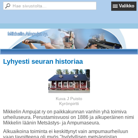
Valikko
Mikkelin Ampujat ry.
Lyhyesti seuran historiaa
Kuva J Puisto
Kyrönpirtti
Mikkelin Ampujat ry on paikkakunnan vanhin yhä toimiva
urheiluseura. Perustamisvuosi on 1886 ja alkuperäinen nimi
Mikkelin läänin Metsästys- ja Ampumaseura.
Alkuaikoina toiminta ei keskittynyt vain ampumaurheiluun
vaan tavoitteena oli myös "hyödyllisen metsänriistan