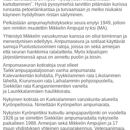
kartuttaminen". Hyviä pyssymiehiä tarvittiin pitämään kurissa
runsasta petoeläinkantaa ja turvaamaan jo melko niukaksi
käyneen hyödyllisen riistan säilyminen.
Pelkästään ampumayhdistykseksi seura eriytyi 1949, jolloin
sen nimikin muutettiin Mikkelin Ampujat ry:ksi (MA).
Yhteistyö Mikkelin varuskunnan kanssa on ollut toiminnan ja
menestymisen edellytys. Ampumaseura ja sotilaat käyttävät
samoja Puolustusvoimien ratoja, joissa on sekä armeijan
että seuran hankkimia ratalaitteita. Myös kilpailujen
järjestämisessä apua on annettu puolin ja toisin.
Ampumaseuran kotiratoja ovat olleet
Tarkk'ampujapataljoonan vanha ampumarata
Kalevankentän kohdalla, Pyykkilammen rata Likolammen
lähellä, Kiurunsuon rata Laihalammin pohjoispuolella,
Siekkilän rata Kangasniementien varrella
ja Laurikkalanmäen haulikkorata.
Nykyinen kotirata on Karkialammen varuskunta-alueella
Kyrönpellossa. Nimeltään Kyrönpellon ampumarata.
Nykyisin Kyrönpirtiksi kutsuttu ampujapaviljonki on vuodelta
1926 ja se siirrettiin Siekkilän ampumaradalta nykyiselle
paikalleen 1988. Armeijan sekä Mikkelin Ampujien ja 17
muun yhdistyksen yhteinen saunarakennus, Veteraanimaja,