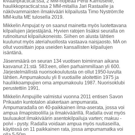
kivääripractical:ssa, 2 MM-hopeaa Pertti Karhuselle,
haulikkopractical:ssa 2 MM-mitallia Jari Rastaalle ja
näkövammaisten ilmakivääri kilpailusta Timo Nyström:lle
MM-kulta ME tulosella 2019.
Mikkelin Ampujat ry on saanut mainetta myös luotettavana
kilpailujen järjestäjänä. Hyvien ratojen lisäksi seuralla on
rutinoitunut kilpailukoneisto. Siihen on alusta lähtien
kuulunut myös ateriahuollosta vastaava naisjaosto. MA on
ollut vuosittain jopa useiden kansallisten kilpailujen
isäntänä.
Jäsenmäärä on seuran 134 vuotisen toiminnan aikana
kasvanut 21:stä 583:een, ollen parhaimmillaan yli 600.
Järjestelmällistä nuorisokoulutusta on ollut 1950-luvulta
lähtien. Ampumakoulu yli 8 vuotiaille aloitettiin 1975 ja
haulikkoampujien oma ampumakoulu 1987. Nuorisoklubi
perustettiin 1991.
Mikkelin Ampujille valmistui vuonna 2011 entisen Savon
Prikaatin kuntotalon alakertaan ampumarata.
Ampumaradalla on 40-paikkainen ilma-aserata, jossa voi
ampua ilmapistoolilla ja ilmakiväärillä. Radalla ovat myös
tauluaukot ilmakiväärin asentokilpailuja varten; makuu -
polvi - pysty. Radalla voidaan ampua myös ruutiaseilla,
käytössä on 11 paikkainen rata, jossa ampumamatka voi
olla 5-50m.