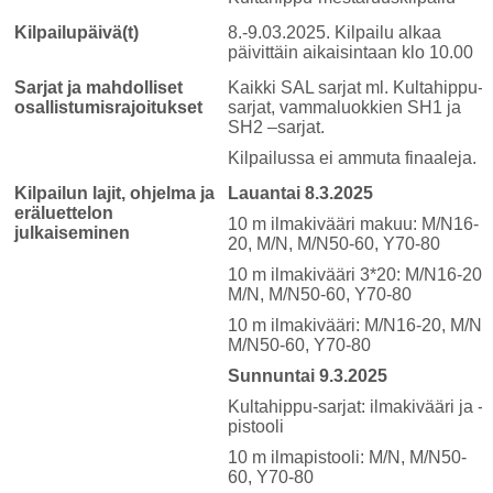
Kilpailupäivä(t)
8.-9.03.2025. Kilpailu alkaa
päivittäin aikaisintaan klo 10.00
Sarjat ja mahdolliset
Kaikki SAL sarjat ml. Kultahippu-
osallistumisrajoitukset
sarjat, vammaluokkien SH1 ja
SH2 –sarjat.
Kilpailussa ei ammuta finaaleja.
Kilpailun lajit, ohjelma ja
Lauantai 8.3.2025
eräluettelon
10 m ilmakivääri makuu: M/N16-
julkaiseminen
20, M/N, M/N50-60, Y70-80
10 m ilmakivääri 3*20: M/N16-20,
M/N, M/N50-60, Y70-80
10 m ilmakivääri: M/N16-20, M/N,
M/N50-60, Y70-80
Sunnuntai 9.3.2025
Kultahippu-sarjat: ilmakivääri ja -
pistooli
10 m ilmapistooli: M/N, M/N50-
60, Y70-80