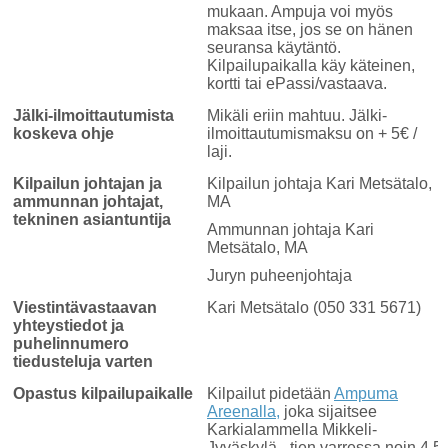
mukaan. Ampuja voi myös
maksaa itse, jos se on hänen
seuransa käytäntö.
Kilpailupaikalla käy käteinen,
kortti tai ePassi/vastaava.
Jälki-ilmoittautumista
Mikäli eriin mahtuu. Jälki-
koskeva ohje
ilmoittautumismaksu on + 5€ /
laji.
Kilpailun johtajan ja
Kilpailun johtaja Kari Metsätalo,
ammunnan johtajat,
MA
tekninen asiantuntija
Ammunnan johtaja Kari
Metsätalo, MA
Juryn puheenjohtaja
Viestintävastaavan
Kari Metsätalo (050 331 5671)
yhteystiedot ja
puhelinnumero
tiedusteluja varten
Opastus kilpailupaikalle
Kilpailut pidetään
Ampuma
Areenalla
,
joka sijaitsee
Karkialammella Mikkeli-
Jyväskylä - tien varressa noin 4,5