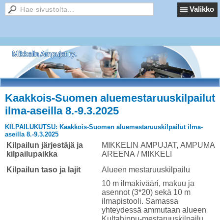
Valikko
Mikkelin Ampujat ry.
Kaakkois-Suomen aluemestaruuskilpailut
ilma-aseilla 8.-9.3.2025
KILPAILUKUTSU: Kaakkois-Suomen aluemestaruuskilpailut ilma-
aseilla 8.-9.3.2025
Kilpailun järjestäjä ja
MIKKELIN AMPUJAT, AMPUMA-
kilpailupaikka
AREENA / MIKKELI
Kilpailun taso ja lajit
Alueen mestaruuskilpailu
10 m ilmakivääri, makuu ja
asennot (3*20) sekä 10 m
ilmapistooli. Samassa
yhteydessä ammutaan alueen
Kultahippu-mestaruuskilpailu