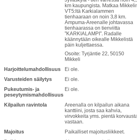
km kaupungista. Matkaa Mikkelin
VT5:ltä Karkialammen
tienhaaraan on noin 3,8 km.
Ampuma-Areenalle johtavassa
tienhaarassa on tienviitta
”KARKIALAMPI”. Radalle
käännytään oikealle Mikkelistä
päin kuljettaessa.
Osoite: Tyrjäntie 22, 50150
Mikkeli
Harjoittelumahdollisuus
Ei ole.
Varusteiden säilytys
Ei ole.
Pukeutumis- ja
Ei ole.
peseytymismahdollisuus
Kilpailun ravintola
Areenalla on kilpailun aikana
kanttiini, josta saa kahvia,
virvokkeita yms. pientä korvausta
vastaan.
Majoitus
Paikalliset majoitusliikkeet.