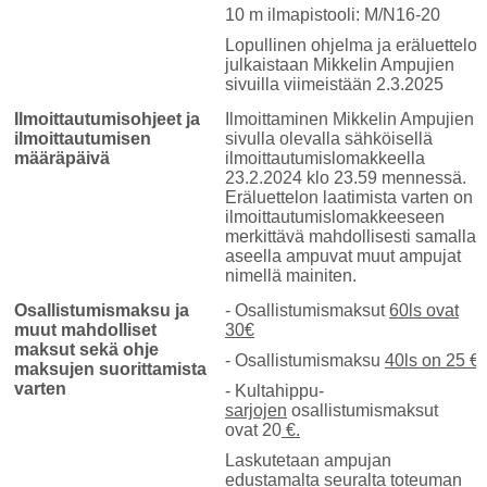
10 m ilmapistooli: M/N16-20
Lopullinen ohjelma ja eräluettelo
julkaistaan Mikkelin Ampujien
sivuilla viimeistään 2.3.2025
Ilmoittautumisohjeet ja
Ilmoittaminen Mikkelin Ampujien
ilmoittautumisen
sivulla olevalla sähköisellä
määräpäivä
ilmoittautumislomakkeella
23.2.2024 klo 23.59 mennessä.
Eräluettelon laatimista varten on
ilmoittautumislomakkeeseen
merkittävä mahdollisesti samalla
aseella ampuvat muut ampujat
nimellä mainiten.
Osallistumismaksu ja
- Osallistumismaksut
60ls ovat
muut mahdolliset
30€
maksut sekä ohje
- Osallistumismaksu
40ls on 25 €
maksujen suorittamista
varten
- Kultahippu-
sarjojen
osallistumismaksut
ovat 20
€.
Laskutetaan ampujan
edustamalta seuralta toteuman