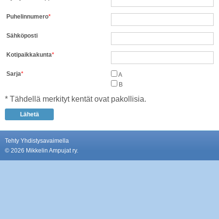
Puhelinnumero
*
Sähköposti
Kotipaikkakunta
*
Sarja
*
A
B
* Tähdellä merkityt kentät ovat pakollisia.
Tehty Yhdistysavaimella
©
2026 Mikkelin Ampujat ry.