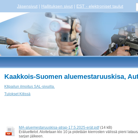
Jäsensivut
|
Hallituksen sivut
|
EST - elektroniset taulut
Kaakkois-Suomen aluemestaruuskisa, Auto
KIlpailun ilmoitus SAL-sivuilla.
Tulokset Kitissä
MA-aluemestaruuskisa-atrap-17.5.2025-erät.pdf
(14 kB)
Eräluettelot. Aloitetaan klo 10 ja pidetään kierrosten välissä pieni lat
sarjan jälkeen.