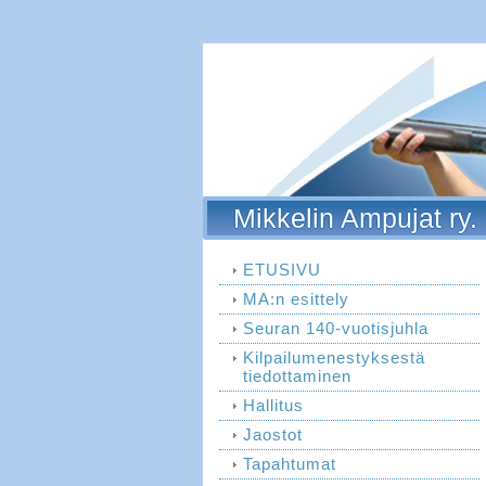
Mikkelin Ampujat ry.
ETUSIVU
MA:n esittely
Seuran 140-vuotisjuhla
Kilpailumenestyksestä
tiedottaminen
Hallitus
Jaostot
Tapahtumat