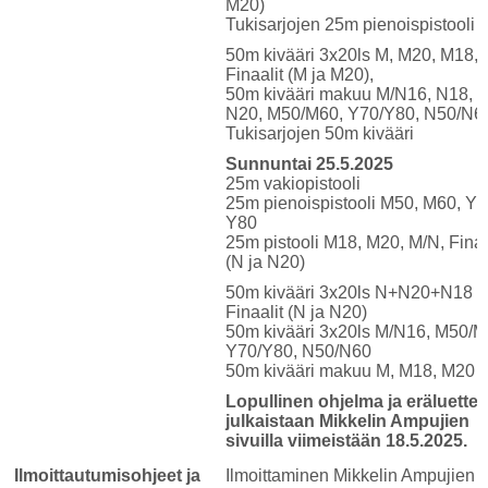
M20)
Tukisarjojen 25m pienoispistooli
50m kivääri 3x20ls M, M20, M18,
Finaalit (M ja M20),
50m kivääri makuu M/N16, N18, N
N20, M50/M60, Y70/Y80, N50/N6
Tukisarjojen 50m kivääri
Sunnuntai 25.5.2025
25m vakiopistooli
25m pienoispistooli M50, M60, Y7
Y80
25m pistooli M18, M20, M/N, Finaa
(N ja N20)
50m kivääri 3x20ls N+N20+N18
Finaalit (N ja N20)
50m kivääri 3x20ls M/N16, M50/M
Y70/Y80, N50/N60
50m kivääri makuu M, M18, M20
Lopullinen ohjelma ja eräluettel
julkaistaan Mikkelin Ampujien
sivuilla viimeistään 18.5.2025.
Ilmoittautumisohjeet ja
Ilmoittaminen Mikkelin Ampujien