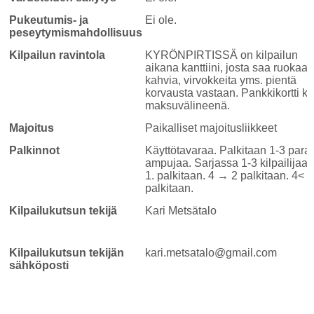
Pukeutumis- ja
Ei ole.
peseytymismahdollisuus
Kilpailun ravintola
KYRÖNPIRTISSÄ on kilpailun
aikana kanttiini, josta saa ruokaa,
kahvia, virvokkeita yms. pientä
korvausta vastaan. Pankkikortti k
maksuvälineenä.
Majoitus
Paikalliset majoitusliikkeet
Palkinnot
Käyttötavaraa. Palkitaan 1-3 para
ampujaa. Sarjassa 1-3 kilpailijaa
1. palkitaan. 4 → 2 palkitaan. 4< 
palkitaan.
Kilpailukutsun tekijä
Kari Metsätalo
Kilpailukutsun tekijän
kari.metsatalo@gmail.com
sähköposti