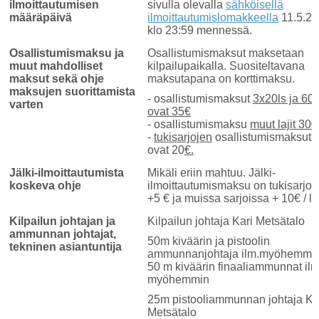
ilmoittautumisen
sivulla olevalla
sähköisellä
määräpäivä
ilmoittautumislomakkeella
11.5.2
klo 23:59 mennessä.
Osallistumismaksu ja
Osallistumismaksut maksetaan
muut mahdolliset
kilpailupaikalla. Suositeltavana
maksut sekä ohje
maksutapana on korttimaksu.
maksujen suorittamista
- osallistumismaksut
3x20ls ja 60l
varten
ovat 35€
- osallistumismaksu
muut lajit 30€
-
tukisarjojen
osallistumismaksut
ovat 20
€.
Jälki-ilmoittautumista
Mikäli eriin mahtuu. Jälki-
koskeva ohje
ilmoittautumismaksu on tukisarjoi
+5 € ja muissa sarjoissa + 10€ / laj
Kilpailun johtajan ja
Kilpailun johtaja Kari Metsätalo
ammunnan johtajat,
50m kiväärin ja pistoolin
tekninen asiantuntija
ammunnanjohtaja ilm.myöhemmi
50 m kiväärin finaaliammunnat ilm
myöhemmin
25m pistooliammunnan johtaja Ka
Metsätalo