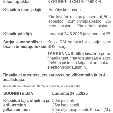
kilpailupaikka
KYRÖNPELLONTIE / MIKKELI
Kilpailun taso ja lajit
Ennätyskelpoinen.
50m kivääri: makuu ja asennot
,
50m p
isopistooli, 25m olympiapistooli, 25m
pienoispistooli, 25m urheilupistooli,
Kilpailupäivä(t)
Lauantai 24.5.2025 ja sunnuntai 25.
Sarjat ja mahdolliset
Kaikki SAL sarjat ml. tukisarjat, va
osallistumisrajoitukset
SH2 –sarjat.
TARKENNUS:
50m kiväärin
peruski
finaaliammunnat toteutetaan elektronis
25/50m pistoolin kilpailut ammutaan 
elektronisiin-tauluihin.
Finaalia ei toteuteta, jos sarjassa on vähemmän kuin 4
osallistujaa.
Tarkastele taulukkoa vierittämällä oikealle ja vasemmalle.
SUUNNITELMA
Lauantai 24.5.2025
Kilpailun lajit, ohjelma ja
50m pistooli
eräluettelon
25m isopistooli
julkaiseminen
25m olympiapistooli. Finaali (M ja