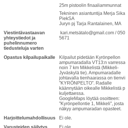
25m pistoolin finaaliammunnat
Tekninen asiantuntija Merja Sikan
PiekSA
Juryn pj Tarja Rantalainen, MA
Viestintävastaavan
kari.metsätalo@gmail.com / 050 
yhteystiedot ja
5671
puhelinnumero
tiedusteluja varten
Opastus kilpailupaikalle
Kilpailut pidetään Kyrönpellon
ampumaradalla VT13:n varressa
noin 7 km Mikkelistä (Mikkeli-
Jyväskylä tie). Ampumaradalle
johtavalla tienhaarassa on tienviit
”KYRÖNPELTO”. Radalle
käännytään oikealle Mikkelistä pä
kuljettaessa.
GoogleMaps löytää osoitteen:
”Kyrönpellontie 1, Mikkeli”, josta
näkyy ampumaradan opasteet.
Harjoittelumahdollisuus
Ei ole.
Varusteiden säilytys
Ei ole.