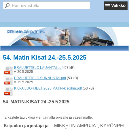
Valikko
Mikkelin Ampujat ry.
54. Matin Kisat 24.-25.5.2025
ERÄLUETTELO LAUANTAI.pdf
(57 kB)
v. 20.5.2025
ERÄLUETTELO SUNNUNTAI.pdf
(53 kB)
v. 19.5.2025
KILPAILUOHJEET 2025 MATIN-kisoihin.pdf
(53 kB)
54. MATIN-KISAT 24.-25.5.2025
Tarkastele taulukkoa vierittämällä oikealle ja vasemmalle.
Kilpailun järjestäjä ja
MIKKELIN AMPUJAT, KYRÖNPEL