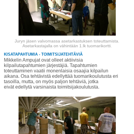
Juryn jäsen valvomassa asetarkastuksen toteuttamista.
Asetarkastajalla on vähintään 1.lk tuomarikortti.
KISATAPAHTUMIA - TOIMITSIJATEHTÄVIÄ
Mikkelin Ampujat ovat olleet aktiivisia
kilpailutapahtumien järjestäjiä. Tapahtumien
toteuttaminen vaatii monenlaisia osaajia kilpailun
aikana. Osa tehtävistä edellyttää tuomarikoulutusta eri
tasoilla, mutta, on myös paljon tehtäviä, jotka
eivät edellytä varsinaista toimitsijakoulutusta.