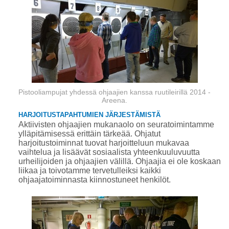
Pistooliampujat yhdessä ohjaajien kanssa ruutileirillä 2014 -
Areena.
HARJOITUSTAPAHTUMIEN JÄRJESTÄMISTÄ
Aktiivisten ohjaajien mukanaolo on seuratoimintamme
ylläpitämisessä erittäin tärkeää. Ohjatut
harjoitustoiminnat tuovat harjoitteluun mukavaa
vaihtelua ja lisäävät sosiaalista yhteenkuuluvuutta
urheilijoiden ja ohjaajien välillä. Ohjaajia ei ole koskaan
liikaa ja toivotamme tervetulleiksi kaikki
ohjaajatoiminnasta kiinnostuneet henkilöt.