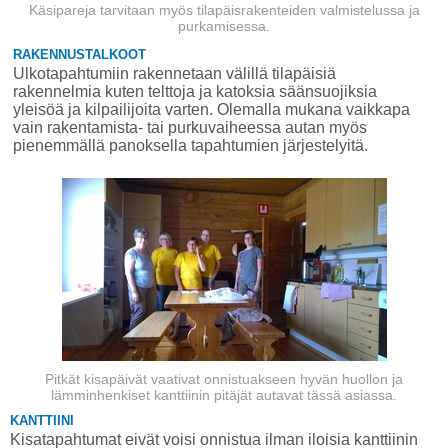
Käsipareja tarvitaan myös tilapäisrakenteiden valmistelussa ja
purkamisessa.
RAKENNUSTALKOOT
Ulkotapahtumiin rakennetaan välillä tilapäisiä
rakennelmia kuten telttoja ja katoksia säänsuojiksia
yleisöä ja kilpailijoita varten. Olemalla mukana vaikkapa
vain rakentamista- tai purkuvaiheessa autan myös
pienemmällä panoksella tapahtumien järjestelyitä.
Pitkät kisapäivät vaativat onnistuakseen hyvän huollon ja
lämminhenkiset kanttiinin pitäjät autavat tässä asiassa.
KANTTIINI
Kisatapahtumat eivät voisi onnistua ilman iloisia kanttiinin