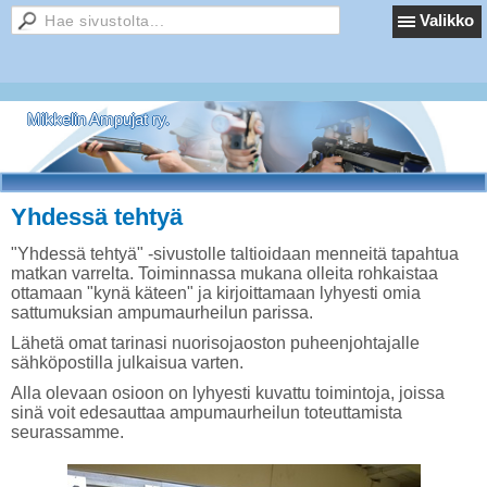
Valikko
Mikkelin Ampujat ry.
Yhdessä tehtyä
"Yhdessä tehtyä" -sivustolle taltioidaan menneitä tapahtua
matkan varrelta. Toiminnassa mukana olleita rohkaistaa
ottamaan "kynä käteen" ja kirjoittamaan lyhyesti omia
sattumuksian ampumaurheilun parissa.
Lähetä omat tarinasi nuorisojaoston puheenjohtajalle
sähköpostilla julkaisua varten.
Alla olevaan osioon on lyhyesti kuvattu toimintoja, joissa
sinä voit edesauttaa ampumaurheilun toteuttamista
seurassamme.