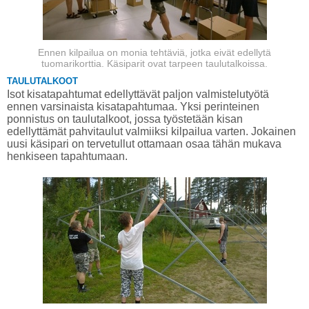
Ennen kilpailua on monia tehtäviä, jotka eivät edellytä
tuomarikorttia. Käsiparit ovat tarpeen taulutalkoissa.
TAULUTALKOOT
Isot kisatapahtumat edellyttävät paljon valmistelutyötä
ennen varsinaista kisatapahtumaa. Yksi perinteinen
ponnistus on taulutalkoot, jossa työstetään kisan
edellyttämät pahvitaulut valmiiksi kilpailua varten. Jokainen
uusi käsipari on tervetullut ottamaan osaa tähän mukava
henkiseen tapahtumaan.