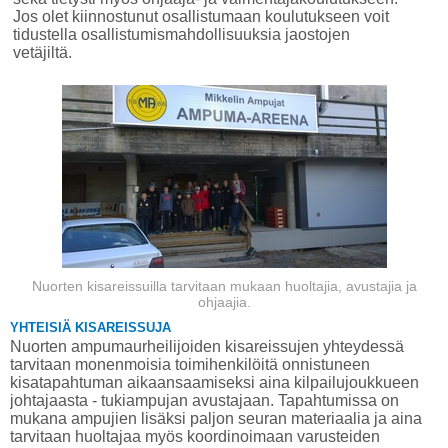
Jos olet kiinnostunut osallistumaan koulutukseen voit
tidustella osallistumismahdollisuuksia jaostojen
vetäjiltä.
Nuorten kisareissuilla tarvitaan mukaan huoltajia, avustajia ja
ohjaajia.
YHTEISIÄ KISAREISSUJA
Nuorten ampumaurheilijoiden kisareissujen yhteydessä
tarvitaan monenmoisia toimihenkilöitä onnistuneen
kisatapahtuman aikaansaamiseksi aina kilpailujoukkueen
johtajaasta - tukiampujan avustajaan. Tapahtumissa on
mukana ampujien lisäksi paljon seuran materiaalia ja aina
tarvitaan huoltajaa myös koordinoimaan varusteiden