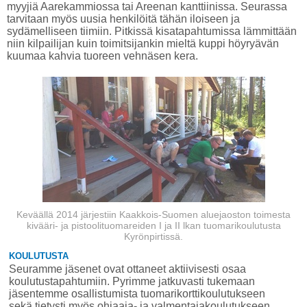
myyjiä Aarekammiossa tai Areenan kanttiinissa. Seurassa
tarvitaan myös uusia henkilöitä tähän iloiseen ja
sydämelliseen tiimiin. Pitkissä kisatapahtumissa lämmittään
niin kilpailijan kuin toimitsijankin mieltä kuppi höyryävän
kuumaa kahvia tuoreen vehnäsen kera.
Keväällä 2014 järjestiin Kaakkois-Suomen aluejaoston toimesta
kivääri- ja pistoolituomareiden I ja II lkan tuomarikoulutusta
Kyrönpirtissä.
KOULUTUSTA
Seuramme jäsenet ovat ottaneet aktiivisesti osaa
koulutustapahtumiin. Pyrimme jatkuvasti tukemaan
jäsentemme osallistumista tuomarikorttikoulutukseen
sekä tietysti myös ohjaaja- ja valmentajakoulutukseen.