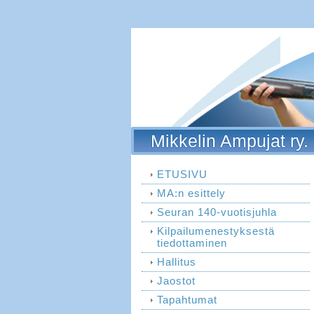
Mikkelin Ampujat ry.
ETUSIVU
MA:n esittely
Seuran 140-vuotisjuhla
Kilpailumenestyksestä
tiedottaminen
Hallitus
Jaostot
Tapahtumat