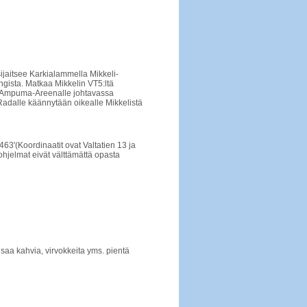
ijaitsee Karkialammella Mikkeli-
ngista. Matkaa Mikkelin VT5:ltä
 Ampuma-Areenalle johtavassa
Radalle käännytään oikealle Mikkelistä
463'(Koordinaatit ovat Valtatien 13 ja
hjelmat eivät välttämättä opasta
a saa kahvia, virvokkeita yms. pientä