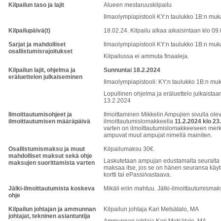
Kilpailun taso ja lajit
Alueen mestaruuskilpailu
Ilmaolympiapistooli KY:n taulukko 1B:n muka
Kilpailupäivä(t)
18.02.24. Kilpailu alkaa aikaisintaan klo 09
Sarjat ja mahdolliset
Ilmaolympiapistooli KY:n taulukko 1B:n muka
osallistumisrajoitukset
Kilpailussa ei ammuta finaaleja.
Kilpailun lajit, ohjelma ja
Sunnuntai 18.2.2024
eräluettelon julkaiseminen
Ilmaolympiapistooli: KY:n taulukko 1B:n muk
Lopullinen ohjelma ja eräluettelo julkaistaa
13.2.2024
Ilmoittautumisohjeet ja
Ilmoittaminen Mikkelin Ampujien sivulla olev
ilmoittautumisen määräpäivä
ilmoittautumislomakkeella
11.2.2024 klo 2
varten on ilmoittautumislomakkeeseen merki
ampuvat muut ampujat nimellä mainiten.
Osallistumismaksu ja muut
Kilpailumaksu 30€.
mahdolliset maksut sekä ohje
Laskutetaan ampujan edustamalta seuralta
maksujen suorittamista varten
maksaa itse, jos se on hänen seuransa käytä
kortti tai ePassi/vastaava.
Jälki-ilmoittautumista koskeva
Mikäli eriin mahtuu. Jälki-ilmoittautumismaks
ohje
Kilpailun johtajan ja ammunnan
Kilpailun johtaja Kari Metsätalo, MA
johtajat, tekninen asiantuntija