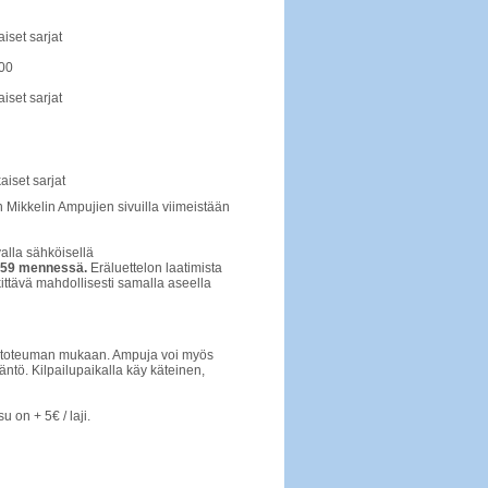
iset sarjat
.00
iset sarjat
aiset sarjat
n Mikkelin Ampujien sivuilla viimeistään
alla sähköisellä
3.59 mennessä.
Eräluettelon laatimista
ttävä mahdollisesti samalla aseella
 toteuman mukaan. Ampuja voi myös
ntö. Kilpailupaikalla käy käteinen,
u on + 5€ / laji.