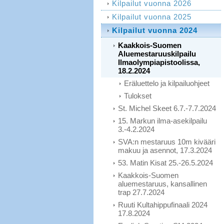
Kilpailut vuonna 2026
Kilpailut vuonna 2025
Kilpailut vuonna 2024
Kaakkois-Suomen
Aluemestaruuskilpailu
Ilmaolympiapistoolissa,
18.2.2024
Eräluettelo ja kilpailuohjeet
Tulokset
St. Michel Skeet 6.7.-7.7.2024
15. Markun ilma-asekilpailu
3.-4.2.2024
SVA:n mestaruus 10m kivääri
makuu ja asennot, 17.3.2024
53. Matin Kisat 25.-26.5.2024
Kaakkois-Suomen
aluemestaruus, kansallinen
trap 27.7.2024
Ruuti Kultahippufinaali 2024
17.8.2024