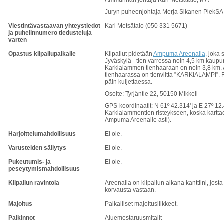
Ammunnan johtaja Kari Metsätalo, MA
Juryn puheenjohtaja Merja Sikanen PiekSA
Viestintävastaavan yhteystiedot
Kari Metsätalo (050 331 5671)
ja puhelinnumero tiedusteluja
varten
Opastus kilpailupaikalle
Kilpailut pidetään
Ampuma Areenalla
,
joka s
Jyväskylä - tien varressa noin 4,5 km kaupu
Karkialammen tienhaaraan on noin 3,8 km.
tienhaarassa on tienviitta ”KARKIALAMPI”. 
päin kuljettaessa.
Osoite: Tyrjäntie 22, 50150 Mikkeli
GPS-koordinaatit: N 61º 42.314' ja E 27º 12.
Karkialammentien risteykseen, koska karttao
Ampuma Areenalle asti).
Harjoittelumahdollisuus
Ei ole.
Varusteiden säilytys
Ei ole.
Pukeutumis- ja
Ei ole.
peseytymismahdollisuus
Kilpailun ravintola
Areenalla on kilpailun aikana kanttiini, jost
korvausta vastaan.
Majoitus
Paikalliset majoitusliikkeet.
Palkinnot
Aluemestaruusmitalit