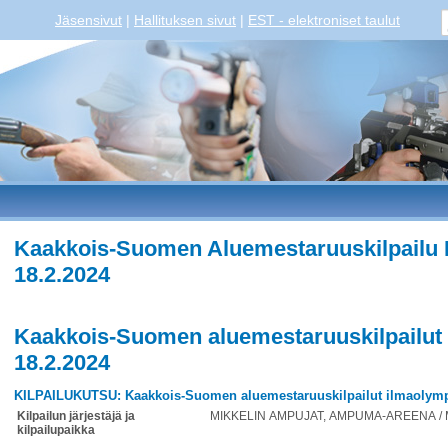
Jäsensivut
|
Hallituksen sivut
|
EST - elektroniset taulut
Kaakkois-Suomen Aluemestaruuskilpailu I
18.2.2024
Kaakkois-Suomen aluemestaruuskilpailut 
18.2.2024
KILPAILUKUTSU: Kaakkois-Suomen aluemestaruuskilpailut ilmaolympi
Kilpailun järjestäjä ja
MIKKELIN AMPUJAT, AMPUMA-AREENA / 
kilpailupaikka