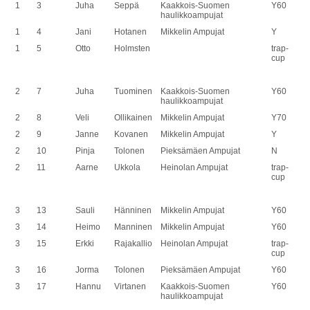
1
3
Juha
Seppä
Kaakkois-Suomen
Y60
haulikkoampujat
1
4
Jani
Hotanen
Mikkelin Ampujat
Y
1
5
Otto
Holmsten
trap-
cup
2
7
Juha
Tuominen
Kaakkois-Suomen
Y60
haulikkoampujat
2
8
Veli
Ollikainen
Mikkelin Ampujat
Y70
2
9
Janne
Kovanen
Mikkelin Ampujat
Y
2
10
Pinja
Tolonen
Pieksämäen Ampujat
N
2
11
Aarne
Ukkola
Heinolan Ampujat
trap-
cup
3
13
Sauli
Hänninen
Mikkelin Ampujat
Y60
3
14
Heimo
Manninen
Mikkelin Ampujat
Y60
3
15
Erkki
Rajakallio
Heinolan Ampujat
trap-
cup
3
16
Jorma
Tolonen
Pieksämäen Ampujat
Y60
3
17
Hannu
Virtanen
Kaakkois-Suomen
Y60
haulikkoampujat