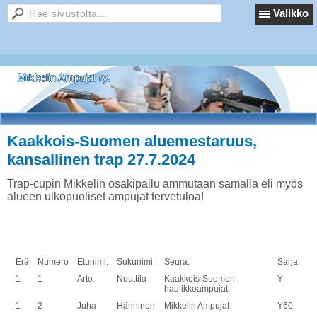
Valikko
Mikkelin Ampujat ry.
Kaakkois-Suomen aluemestaruus,
kansallinen trap 27.7.2024
Trap-cupin Mikkelin osakipailu ammutaan samalla eli myös
alueen ulkopuoliset ampujat tervetuloa!
Erä
Numero
Etunimi:
Sukunimi:
Seura:
Sarja:
1
1
Arto
Nuuttila
Kaakkois-Suomen
Y
haulikkoampujat
1
2
Juha
Hänninen
Mikkelin Ampujat
Y60