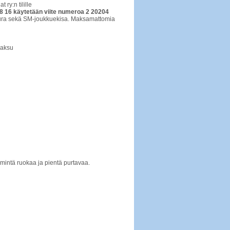
ry:n tilille
 16 käytetään viite numeroa 2 20204
seura sekä SM-joukkuekisa. Maksamattomia
maksu
mmintä ruokaa ja pientä purtavaa.