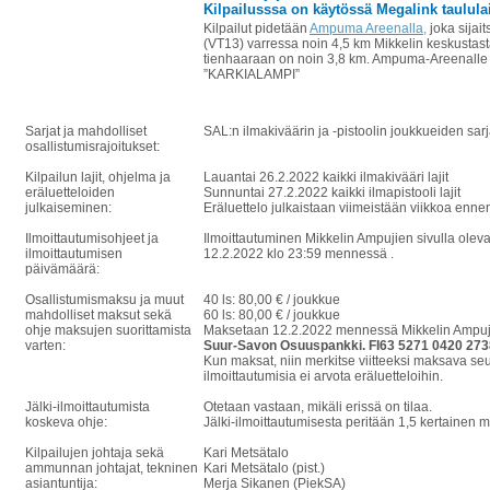
Kilpailusssa on käytössä Megalink taululai
Kilpailut pidetään
Ampuma Areenalla
,
joka sijai
(VT13) varressa noin 4,5 km Mikkelin keskustas
tienhaaraan on noin 3,8 km. Ampuma-Areenalle j
”KARKIALAMPI”
Sarjat ja mahdolliset
SAL:n ilmakiväärin ja -pistoolin joukkueiden sa
osallistumisrajoitukset:
Kilpailun lajit, ohjelma ja
Lauantai 26.2.2022 kaikki ilmakivääri lajit
eräluetteloiden
Sunnuntai 27.2.2022 kaikki ilmapistooli lajit
julkaiseminen:
Eräluettelo julkaistaan viimeistään viikkoa enne
Ilmoittautumisohjeet ja
Ilmoittautuminen Mikkelin Ampujien sivulla olev
ilmoittautumisen
12.2.2022 klo 23:59 mennessä .
päivämäärä:
Osallistumismaksu ja muut
40 ls: 80,00 € / joukkue
mahdolliset maksut sekä
60 ls: 80,00 € / joukkue
ohje maksujen suorittamista
Maksetaan 12.2.2022 mennessä Mikkelin Ampujat 
varten:
Suur-Savon Osuuspankki. FI63 5271 0420 2738
Kun maksat, niin merkitse viitteeksi maksava 
ilmoittautumisia ei arvota eräluetteloihin.
Jälki-ilmoittautumista
Otetaan vastaan, mikäli erissä on tilaa.
koskeva ohje:
Jälki-ilmoittautumisesta peritään 1,5 kertainen 
Kilpailujen johtaja sekä
Kari Metsätalo
ammunnan johtajat, tekninen
Kari Metsätalo (pist.)
asiantuntija:
Merja Sikanen (PiekSA)