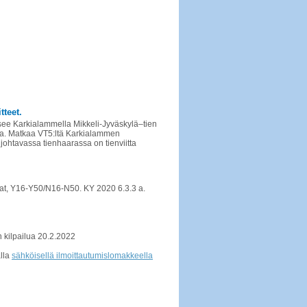
tteet.
tsee Karkialammella Mikkeli-Jyväskylä–tien
ta. Matkaa VT5:ltä Karkialammen
ohtavassa tienhaarassa on tienviitta
rjat, Y16-Y50/N16-N50. KY 2020 6.3.3 a.
n kilpailua 20.2.2022
alla
sähköisellä ilmoittautumislomakkeella