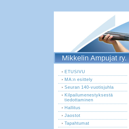
Mikkelin Ampujat ry.
ETUSIVU
MA:n esittely
Seuran 140-vuotisjuhla
Kilpailumenestyksestä
tiedottaminen
Hallitus
Jaostot
Tapahtumat