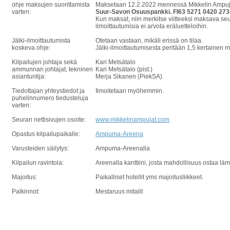
ohje maksujen suorittamista
Maksetaan 12.2.2022 mennessä Mikkelin Ampujat 
varten:
Suur-Savon Osuuspankki. FI63 5271 0420 2738
Kun maksat, niin merkitse viitteeksi maksava 
ilmoittautumisia ei arvota eräluetteloihin.
Jälki-ilmoittautumista
Otetaan vastaan, mikäli erissä on tilaa.
koskeva ohje:
Jälki-ilmoittautumisesta peritään 1,5 kertainen 
Kilpailujen johtaja sekä
Kari Metsätalo
ammunnan johtajat, tekninen
Kari Metsätalo (pist.)
asiantuntija:
Merja Sikanen (PiekSA)
Tiedottajan yhteystiedot ja
Ilmoitetaan myöhemmin.
puhelinnumero tiedusteluja
varten:
Seuran nettisivujen osoite:
www.mikkelinampujat.com
Opastus kilpailupaikalle:
Ampuma-Areena
Varusteiden säilytys:
Ampuma-Areenalla
Kilpailun ravintola:
Areenalla kanttiini, josta mahdollisuus ostaa lä
Majoitus:
Paikalliset hotellit yms majoitusliikkeet.
Palkinnot:
Mestaruus mitalit