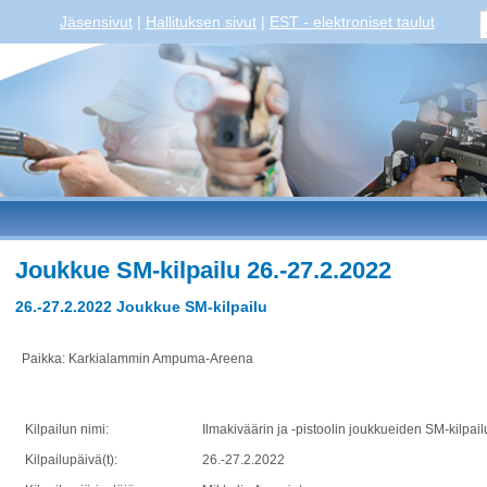
Jäsensivut
|
Hallituksen sivut
|
EST - elektroniset taulut
Joukkue SM-kilpailu 26.-27.2.2022
26.-27.2.2022 Joukkue SM-kilpailu
Paikka: Karkialammin Ampuma-Areena
Kilpailun nimi:
Ilmakiväärin ja -pistoolin joukkueiden SM-kilpail
Kilpailupäivä(t):
26.-27.2.2022