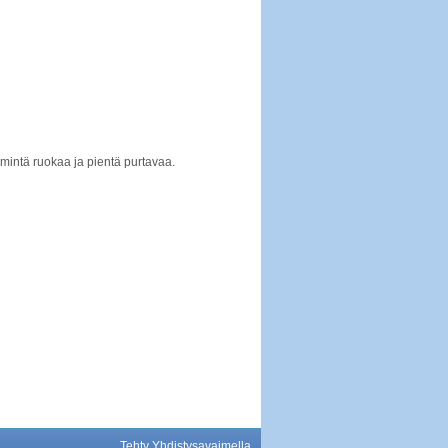
mmintä ruokaa ja pientä purtavaa.
Tehty Yhdistysavaimella