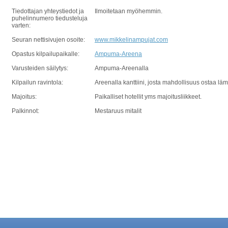
Tiedottajan yhteystiedot ja
Ilmoitetaan myöhemmin.
puhelinnumero tiedusteluja
varten:
Seuran nettisivujen osoite:
www.mikkelinampujat.com
Opastus kilpailupaikalle:
Ampuma-Areena
Varusteiden säilytys:
Ampuma-Areenalla
Kilpailun ravintola:
Areenalla kanttiini, josta mahdollisuus ostaa lä
Majoitus:
Paikalliset hotellit yms majoitusliikkeet.
Palkinnot:
Mestaruus mitalit