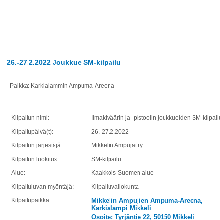
26.-27.2.2022 Joukkue SM-kilpailu
Paikka: Karkialammin Ampuma-Areena
Kilpailun nimi:
Ilmakiväärin ja -pistoolin joukkueiden SM-kilpail
Kilpailupäivä(t):
26.-27.2.2022
Kilpailun järjestäjä:
Mikkelin Ampujat ry
Kilpailun luokitus:
SM-kilpailu
Alue:
Kaakkois-Suomen alue
Kilpailuluvan myöntäjä:
Kilpailuvaliokunta
Kilpailupaikka:
Mikkelin Ampujien Ampuma-Areena,
Karkialampi Mikkeli
Osoite: Tyrjäntie 22, 50150 Mikkeli