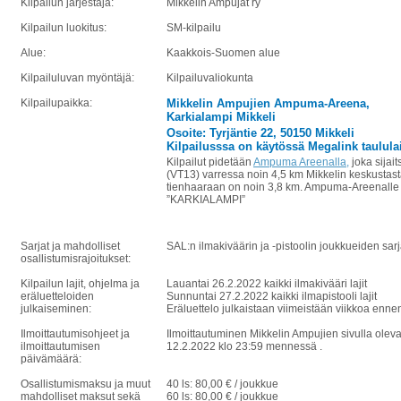
Kilpailun järjestäjä:
Mikkelin Ampujat ry
Kilpailun luokitus:
SM-kilpailu
Alue:
Kaakkois-Suomen alue
Kilpailuluvan myöntäjä:
Kilpailuvaliokunta
Kilpailupaikka:
Mikkelin Ampujien Ampuma-Areena,
Karkialampi Mikkeli
Osoite: Tyrjäntie 22, 50150 Mikkeli
Kilpailusssa on käytössä Megalink taululai
Kilpailut pidetään
Ampuma Areenalla
,
joka sijai
(VT13) varressa noin 4,5 km Mikkelin keskustas
tienhaaraan on noin 3,8 km. Ampuma-Areenalle j
”KARKIALAMPI”
Sarjat ja mahdolliset
SAL:n ilmakiväärin ja -pistoolin joukkueiden sa
osallistumisrajoitukset:
Kilpailun lajit, ohjelma ja
Lauantai 26.2.2022 kaikki ilmakivääri lajit
eräluetteloiden
Sunnuntai 27.2.2022 kaikki ilmapistooli lajit
julkaiseminen:
Eräluettelo julkaistaan viimeistään viikkoa enne
Ilmoittautumisohjeet ja
Ilmoittautuminen Mikkelin Ampujien sivulla olev
ilmoittautumisen
12.2.2022 klo 23:59 mennessä .
päivämäärä:
Osallistumismaksu ja muut
40 ls: 80,00 € / joukkue
mahdolliset maksut sekä
60 ls: 80,00 € / joukkue