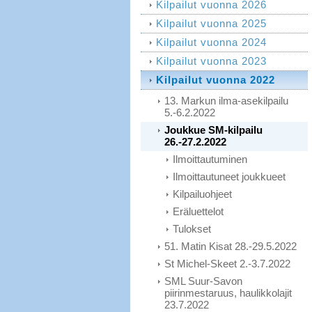
Kilpailut vuonna 2026
Kilpailut vuonna 2025
Kilpailut vuonna 2024
Kilpailut vuonna 2023
Kilpailut vuonna 2022
13. Markun ilma-asekilpailu
5.-6.2.2022
Joukkue SM-kilpailu
26.-27.2.2022
Ilmoittautuminen
Ilmoittautuneet joukkueet
Kilpailuohjeet
Eräluettelot
Tulokset
51. Matin Kisat 28.-29.5.2022
St Michel-Skeet 2.-3.7.2022
SML Suur-Savon
piirinmestaruus, haulikkolajit
23.7.2022