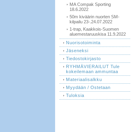
MA Compak Sporting
18.6.2022
50m kiväärin nuorten SM-
kilpailu 23-.24.07.2022
1-trap, Kaakkois-Suomen
aluemestaruuskisa 11.9.2022
Nuorisotoiminta
Jäseneksi
Tiedostokirjasto
RYHMÄVIERAILUT Tule
kokeilemaan ammuntaa
Materiaalisalkku
Myydään / Ostetaan
Tuloksia