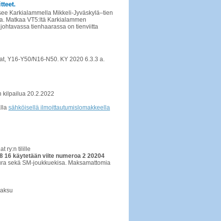
tteet.
tsee Karkialammella Mikkeli-Jyväskylä–tien
ta. Matkaa VT5:ltä Karkialammen
ohtavassa tienhaarassa on tienviitta
rjat, Y16-Y50/N16-N50. KY 2020 6.3.3 a.
n kilpailua 20.2.2022
alla
sähköisellä ilmoittautumislomakkeella
ry:n tilille
 16 käytetään viite numeroa 2 20204
seura sekä SM-joukkuekisa. Maksamattomia
maksu