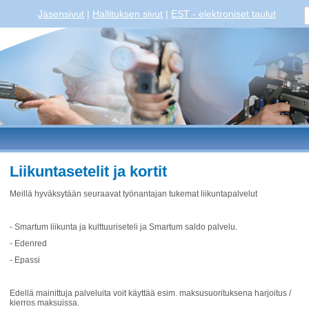
Jäsensivut
|
Hallituksen sivut
|
EST - elektroniset taulut
Liikuntasetelit ja kortit
Meillä hyväksytään seuraavat työnantajan tukemat liikuntapalvelut
- Smartum liikunta ja kulttuuriseteli ja Smartum saldo palvelu.
- Edenred
- Epassi
Edellä mainittuja palveluita voit käyttää esim. maksusuorituksena harjoitus /
kierros maksuissa.