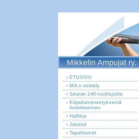
Mikkelin Ampujat ry.
ETUSIVU
MA:n esittely
Seuran 140-vuotisjuhla
Kilpailumenestyksestä
tiedottaminen
Hallitus
Jaostot
Tapahtumat