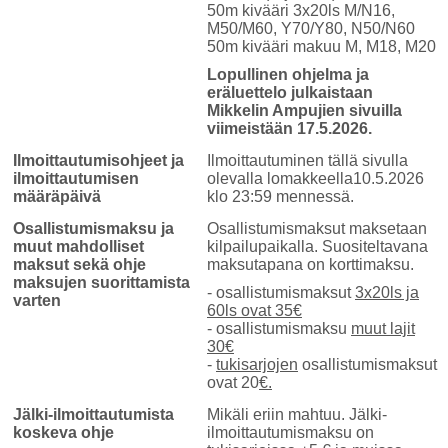
50m kivääri 3x20ls M/N16,
M50/M60, Y70/Y80, N50/N60
50m kivääri makuu M, M18, M20
Lopullinen ohjelma ja
eräluettelo julkaistaan
Mikkelin Ampujien sivuilla
viimeistään 17.5.2026.
Ilmoittautumisohjeet ja
Ilmoittautuminen tällä sivulla
ilmoittautumisen
olevalla lomakkeella10.5.2026
määräpäivä
klo 23:59 mennessä.
Osallistumismaksu ja
Osallistumismaksut maksetaan
muut mahdolliset
kilpailupaikalla. Suositeltavana
maksut sekä ohje
maksutapana on korttimaksu.
maksujen suorittamista
- osallistumismaksut
3x20ls ja
varten
60ls ovat 35€
- osallistumismaksu
muut lajit
30€
-
tukisarjojen
osallistumismaksut
ovat 20
€.
Jälki-ilmoittautumista
Mikäli eriin mahtuu. Jälki-
koskeva ohje
ilmoittautumismaksu on