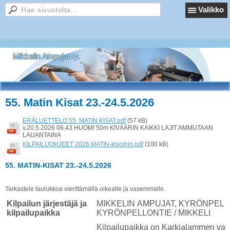
Valikko
Mikkelin Ampujat ry.
55. Matin Kisat 23.-24.5.2026
ERÄLUETTELO 55. MATIN KISAT.pdf
(57 kB)
v.20.5.2026 08.43 HUOM! 50m KIVÄÄRIN KAIKKI LAJIT AMMUTAAN
LAUANTAINA
KILPAILUOHJEET 2026 MATIN-kisoihin.pdf
(100 kB)
55. MATIN-KISAT 23.-24.5.2026
Tarkastele taulukkoa vierittämällä oikealle ja vasemmalle.
Kilpailun järjestäjä ja
MIKKELIN AMPUJAT, KYRÖNPEL
kilpailupaikka
KYRÖNPELLONTIE / MIKKELI
Kilpailupaikka on Karkialammen varu