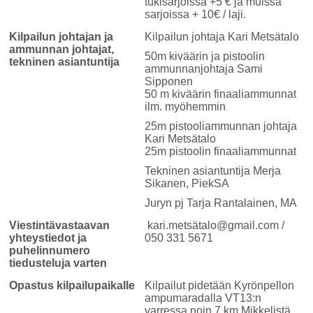
tukisarjoissa +5 € ja muissa
sarjoissa + 10€ / laji.
Kilpailun johtajan ja
Kilpailun johtaja Kari Metsätalo
ammunnan johtajat,
50m kiväärin ja pistoolin
tekninen asiantuntija
ammunnanjohtaja Sami
Sipponen
50 m kiväärin finaaliammunnat
ilm. myöhemmin
25m pistooliammunnan johtaja
Kari Metsätalo
25m pistoolin finaaliammunnat
Tekninen asiantuntija Merja
Sikanen, PiekSA
Juryn pj Tarja Rantalainen, MA
Viestintävastaavan
kari.metsätalo@gmail.com /
yhteystiedot ja
050 331 5671
puhelinnumero
tiedusteluja varten
Opastus kilpailupaikalle
Kilpailut pidetään Kyrönpellon
ampumaradalla VT13:n
varressa noin 7 km Mikkelistä