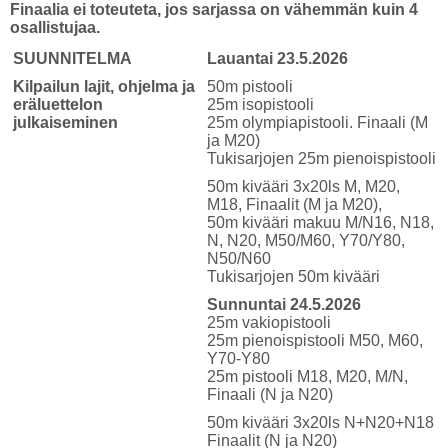
Finaalia ei toteuteta, jos sarjassa on vähemmän kuin 4
osallistujaa.
SUUNNITELMA
Lauantai 23.5.2026
Kilpailun lajit, ohjelma ja
50m pistooli
eräluettelon
25m isopistooli
julkaiseminen
25m olympiapistooli. Finaali (M
ja M20)
Tukisarjojen 25m pienoispistooli
50m kivääri 3x20ls M, M20,
M18, Finaalit (M ja M20),
50m kivääri makuu M/N16, N18,
N, N20, M50/M60, Y70/Y80,
N50/N60
Tukisarjojen 50m kivääri
Sunnuntai 24.5.2026
25m vakiopistooli
25m pienoispistooli M50, M60,
Y70-Y80
25m pistooli M18, M20, M/N,
Finaali (N ja N20)
50m kivääri 3x20ls N+N20+N18
Finaalit (N ja N20)