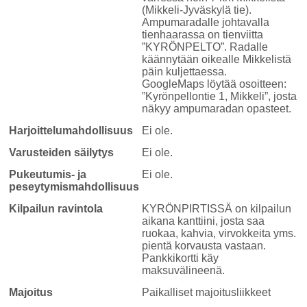
(Mikkeli-Jyväskylä tie).
Ampumaradalle johtavalla
tienhaarassa on tienviitta
”KYRÖNPELTO”. Radalle
käännytään oikealle Mikkelistä
päin kuljettaessa.
GoogleMaps löytää osoitteen:
”Kyrönpellontie 1, Mikkeli”, josta
näkyy ampumaradan opasteet.
Harjoittelumahdollisuus
Ei ole.
Varusteiden säilytys
Ei ole.
Pukeutumis- ja
Ei ole.
peseytymismahdollisuus
Kilpailun ravintola
KYRÖNPIRTISSÄ on kilpailun
aikana kanttiini, josta saa
ruokaa, kahvia, virvokkeita yms.
pientä korvausta vastaan.
Pankkikortti käy
maksuvälineenä.
Majoitus
Paikalliset majoitusliikkeet