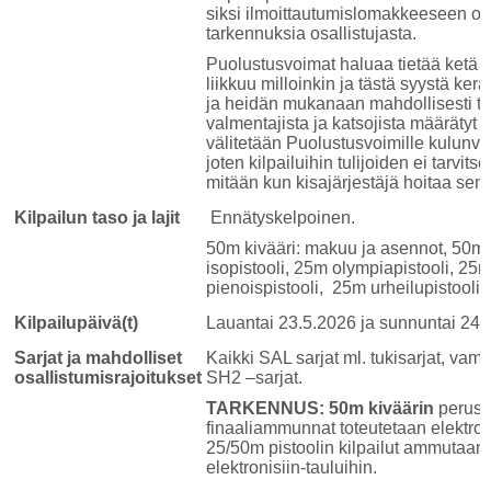
siksi ilmoittautumislomakkeeseen on 
tarkennuksia osallistujasta.
Puolustusvoimat haluaa tietää ketä
liikkuu milloinkin ja tästä syystä ker
ja heidän mukanaan mahdollisesti tul
valmentajista ja katsojista määrätyt 
välitetään Puolustusvoimille kulunv
joten kilpailuihin tulijoiden ei tarvits
mitään kun kisajärjestäjä hoitaa sen.
Kilpailun taso ja lajit
Ennätyskelpoinen.
50m kivääri: makuu ja asennot
,
50m p
isopistooli, 25m olympiapistooli, 25m
pienoispistooli, 25m urheilupistooli,
Kilpailupäivä(t)
Lauantai 23.5.2026 ja sunnuntai 24.
Sarjat ja mahdolliset
Kaikki SAL sarjat ml. tukisarjat, va
osallistumisrajoitukset
SH2 –sarjat.
TARKENNUS:
50m kiväärin
peruski
finaaliammunnat toteutetaan elektronis
25/50m pistoolin kilpailut ammutaan 
elektronisiin-tauluihin.