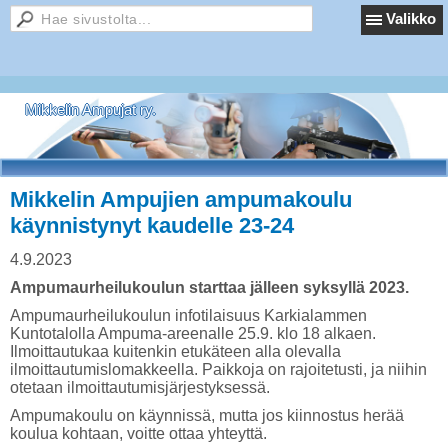
Valikko
Mikkelin Ampujat ry.
Mikkelin Ampujien ampumakoulu
käynnistynyt kaudelle 23-24
4.9.2023
Ampumaurheilukoulun starttaa jälleen syksyllä 2023.
Ampumaurheilukoulun infotilaisuus Karkialammen
Kuntotalolla Ampuma-areenalle 25.9. klo 18 alkaen.
Ilmoittautukaa kuitenkin etukäteen alla olevalla
ilmoittautumislomakkeella. Paikkoja on rajoitetusti, ja niihin
otetaan ilmoittautumisjärjestyksessä.
Ampumakoulu on käynnissä, mutta jos kiinnostus herää
koulua kohtaan, voitte ottaa yhteyttä.