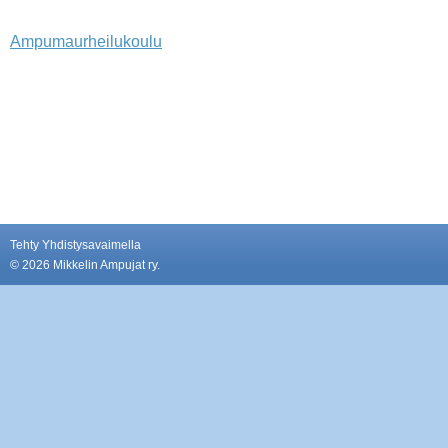
Ampumaurheilukoulu
Tehty Yhdistysavaimella
©
2026 Mikkelin Ampujat ry.