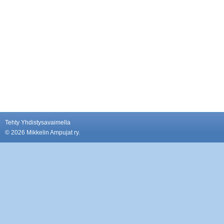
Tehty Yhdistysavaimella
©
2026 Mikkelin Ampujat ry.