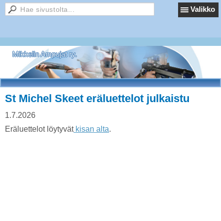
Valikko
Mikkelin Ampujat ry.
St Michel Skeet eräluettelot julkaistu
1.7.2026
Eräluettelot löytyvät
kisan alta
.