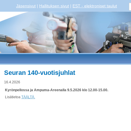
Jäsensivut
|
Hallituksen sivut
|
EST - elektroniset taulut
Seuran 140-vuotisjuhlat
16.4.2026
Kyrönpellossa ja Ampuma-Areenalla 9.5.2026 klo 12.00-15.00.
Lisätietoa
TÄÄLTÄ.