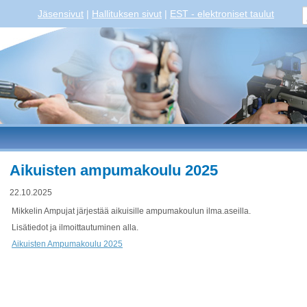
Jäsensivut
|
Hallituksen sivut
|
EST - elektroniset taulut
Aikuisten ampumakoulu 2025
22.10.2025
Mikkelin Ampujat järjestää aikuisille ampumakoulun ilma.aseilla.
Lisätiedot ja ilmoittautuminen alla.
Aikuisten Ampumakoulu 2025