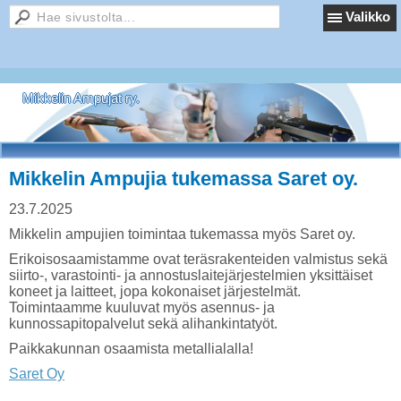
Valikko
Mikkelin Ampujat ry.
Mikkelin Ampujia tukemassa Saret oy.
23.7.2025
Mikkelin ampujien toimintaa tukemassa myös Saret oy.
Erikoisosaamistamme ovat teräsrakenteiden valmistus sekä
siirto-, varastointi- ja annostuslaitejärjestelmien yksittäiset
koneet ja laitteet, jopa kokonaiset järjestelmät.
Toimintaamme kuuluvat myös asennus- ja
kunnossapitopalvelut sekä alihankintatyöt.
Paikkakunnan osaamista metallialalla!
Saret Oy