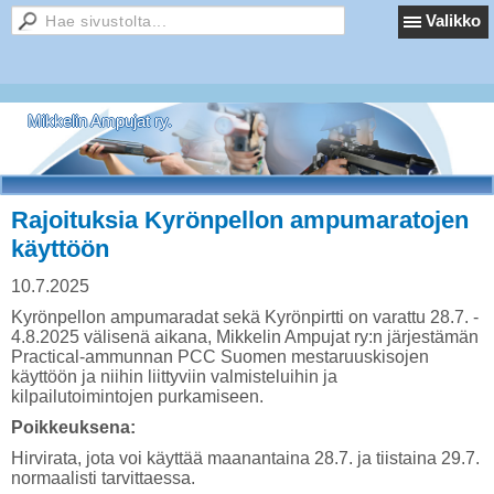
Valikko
Mikkelin Ampujat ry.
Rajoituksia Kyrönpellon ampumaratojen
käyttöön
10.7.2025
Kyrönpellon ampumaradat sekä Kyrönpirtti on varattu 28.7. -
4.8.2025 välisenä aikana, Mikkelin Ampujat ry:n järjestämän
Practical-ammunnan PCC Suomen mestaruuskisojen
käyttöön ja niihin liittyviin valmisteluihin ja
kilpailutoimintojen purkamiseen.
Poikkeuksena:
Hirvirata, jota voi käyttää maanantaina 28.7. ja tiistaina 29.7.
normaalisti tarvittaessa.