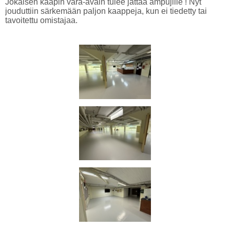
Jokaisen kaapin vara-avain tulee jättää ampujille ! Nyt
jouduttiin särkemään paljon kaappeja, kun ei tiedetty tai
tavoitettu omistajaa.