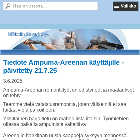
Valikko
Mikkelin Ampujat ry.
Tiedote Ampuma-Areenan käyttäjille -
päivitetty 21.7.25
3.6.2025
Ampuma-Areenan remonttityöt on edistyneet ja maalaukset
on tehty.
Teemme vielä valaistusremonttia, joten väliseiniä ei saa
laittaa vielä paikoilleen.
Yksittäinen harjoittelu on mahdollista iltaisin. Työmiehien
ollessa paikalla ampumista vältettävä
Areenalle hankitaan uusia kaappeja syksyyn mennessä.