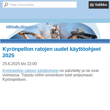
Valikko
Mikkelin Ampujat ry.
Kyrönpellon ratojen uudet käyttöohjeet
2025
25.6.2025 klo 22:00
Kyrönpellon ratojen käyttöohjeet
on päivitetty ja ne ovat
voimassa. Tutustu niihin ennenkuin tulet ampumaan
Kyrönpeltoon.