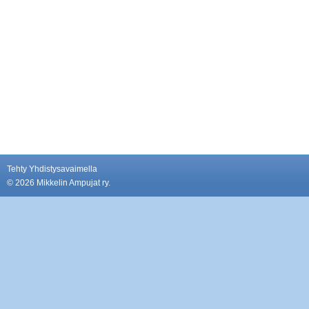
Tehty Yhdistysavaimella
©
2026 Mikkelin Ampujat ry.