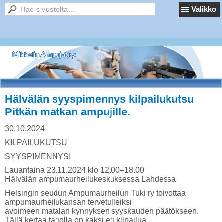
Valikko
Mikkelin Ampujat ry.
Hälvälän syyspimennys kilpailukutsu
Pitkän matkan ampujille.
30.10.2024
KILPAILUKUTSU
SYYSPIMENNYS!
Lauantaina 23.11.2024 klo 12.00–18.00
Hälvälän ampumaurheilukeskuksessa Lahdessa
Helsingin seudun Ampumaurheilun Tuki ry toivottaa
ampumaurheilukansan tervetulleiksi
avoimeen matalan kynnyksen syyskauden päätökseen.
Tällä kertaa tarjolla on kaksi eri kilpailua.