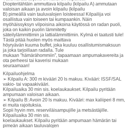
Diopteritähtäin ammuttava kilpailu (kilpailu A) ammutaan
valoisan aikaan ja avoin kilpailu (kilpailu
B) pimeällä vain tauluvalojen loisteessa! Kilpailija voi
osallistua vain toiseen tai kumpaankin. Näin
myöhäissyksyn vilpoisina aikoina käytössä on radan puoli,
joka on kaikin puolin lämmitetty
säteilylämmittimin ja lattialämmittimin. Kylmä ei taatusti tule!
Tästä pitää huolen myös maittava
höyryävän kuuma buffet, joka kuuluu osallistumismaksuun
ja joka tarjoillaan radalla. Tule
mukaan ”hämärähommiin”, tapaamaan ampumakavereita ja
ota perheesi tai kaverisi mukaan
seuraamaan!
Kilpailuohjelma
➢ Kilpailu A: 300 m kivääri 20 ls makuu. Kivääri: ISSF/SAL
vakio- tai vapaakivääri.
Kilpailuaika 30 min sis. koelaukaukset. Kilpailu pyritään
ampumaan valoisan aikaan.
➢ Kilpailu B: Avoin 20 ls makuu. Kivääri: max kaliiperi 8 mm,
ei muita rajoituksia.
Sopii hyvin mm. reserviläisampujille ja metsästäjille.
Kilpailuaika 30 min sis.
koelaukaukset. Kilpailu pyritään ampumaan hämärän tai
pimeän aikaan tauluvalojen