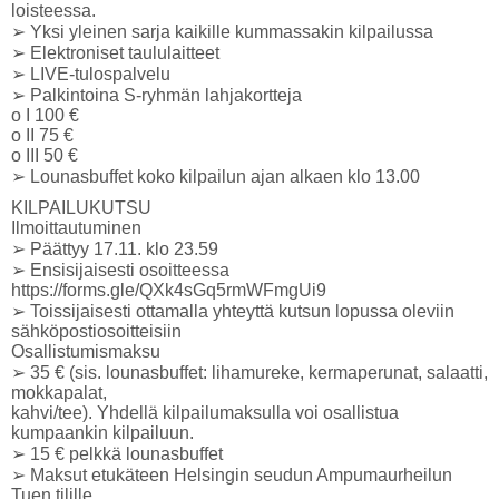
loisteessa.
➢ Yksi yleinen sarja kaikille kummassakin kilpailussa
➢ Elektroniset taululaitteet
➢ LIVE-tulospalvelu
➢ Palkintoina S-ryhmän lahjakortteja
o I 100 €
o II 75 €
o III 50 €
➢ Lounasbuffet koko kilpailun ajan alkaen klo 13.00
KILPAILUKUTSU
Ilmoittautuminen
➢ Päättyy 17.11. klo 23.59
➢ Ensisijaisesti osoitteessa
https://forms.gle/QXk4sGq5rmWFmgUi9
➢ Toissijaisesti ottamalla yhteyttä kutsun lopussa oleviin
sähköpostiosoitteisiin
Osallistumismaksu
➢ 35 € (sis. lounasbuffet: lihamureke, kermaperunat, salaatti,
mokkapalat,
kahvi/tee). Yhdellä kilpailumaksulla voi osallistua
kumpaankin kilpailuun.
➢ 15 € pelkkä lounasbuffet
➢ Maksut etukäteen Helsingin seudun Ampumaurheilun
Tuen tilille