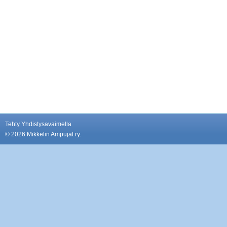
Tehty Yhdistysavaimella
©
2026 Mikkelin Ampujat ry.