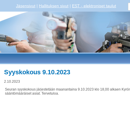
Jäsensivut
|
Hallituksen sivut
|
EST - elektroniset taulut
Syyskokous 9.10.2023
2.10.2023
Seuran syyskokous järjestetään maanantaina 9.10.2023 klo 18,00 alkaen Kyrön
sääntömääräiset asiat. Tervetuloa.