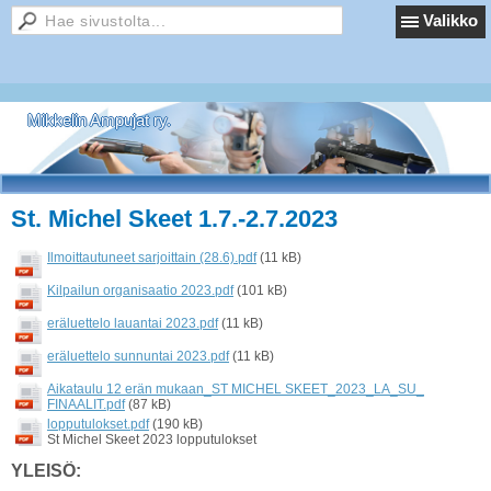
Valikko
Mikkelin Ampujat ry.
St. Michel Skeet 1.7.-2.7.2023
Ilmoittautuneet sarjoittain (28.6).pdf
(11 kB)
Kilpailun organisaatio 2023.pdf
(101 kB)
eräluettelo lauantai 2023.pdf
(11 kB)
eräluettelo sunnuntai 2023.pdf
(11 kB)
Aikataulu 12 erän mukaan_ST MICHEL SKEET_2023_LA_SU_
FINAALIT.pdf
(87 kB)
lopputulokset.pdf
(190 kB)
St Michel Skeet 2023 lopputulokset
YLEISÖ: