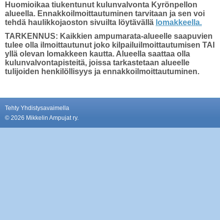
Huomioikaa tiukentunut kulunvalvonta Kyrönpellon
alueella. Ennakkoilmoittautuminen tarvitaan ja sen voi
tehdä haulikkojaoston sivuilta löytävällä
lomakkeella.
TARKENNUS: Kaikkien ampumarata-alueelle saapuvien
tulee olla ilmoittautunut joko kilpailuilmoittautumisen TAI
yllä olevan lomakkeen kautta. Alueella saattaa olla
kulunvalvontapisteitä, joissa tarkastetaan alueelle
tulijoiden henkilöllisyys ja ennakkoilmoittautuminen.
Tehty Yhdistysavaimella
©
2026 Mikkelin Ampujat ry.