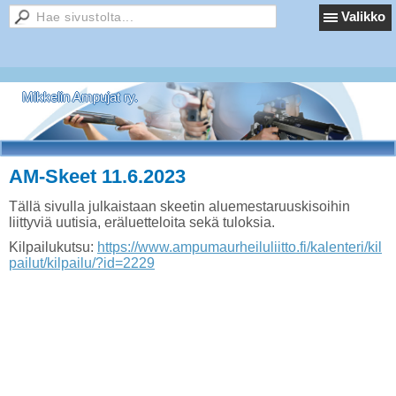
Valikko
Mikkelin Ampujat ry.
AM-Skeet 11.6.2023
Tällä sivulla julkaistaan skeetin aluemestaruuskisoihin
liittyviä uutisia, eräluetteloita sekä tuloksia.
Kilpailukutsu:
https://www.ampumaurheiluliitto.fi/kalenteri/kil
pailut/kilpailu/?id=2229