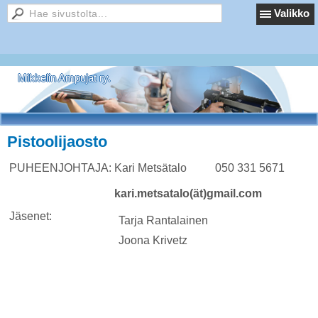
Valikko
Mikkelin Ampujat ry.
Pistoolijaosto
PUHEENJOHTAJA:
Kari Metsätalo 050 331 5671
kari.metsatalo(ät)gmail.com
Jäsenet:
Tarja Rantalainen
Joona Krivetz