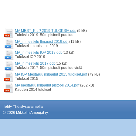
MA MEST_KILP 2019 TULOKSIA.ods
(9 kB)
Tuloksia 2019. 50m pistooli puuttuu.
MA_n mestkilp Ilmapist 2019.odt
(11 kB)
Tulokset ilmapistooli 2019
MA_n mestkilp IOP 2019.odt
(13 kB)
Tulokset IOP 2019
MA_n mestkilp 2017.odt
(15 kB)
Tuloksia 2017. 50m pistooli puuttuu vielä.
MA IOP Mestaruuskilpailut 2015 tulokset.pdf
(79 kB)
Tulokset 2015
MA mestaruuskilpailut pistooli 2014.pdf
(262 kB)
Kauden 2014 tulokset
Tehty Yhdistysavaimella
©
2026 Mikkelin Ampujat ry.