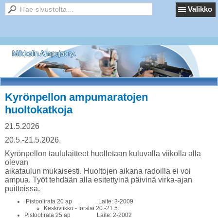
Valikko
Mikkelin Ampujat ry.
Kyrönpellon ampumaratojen
huoltokatkoja
21.5.2026
20.5.-21.5.2026.
Kyrönpellon taululaitteet huolletaan kuluvalla viikolla alla
olevan
aikataulun mukaisesti. Huoltojen aikana radoilla ei voi
ampua. Työt tehdään alla esitettyinä päivinä virka-ajan
puitteissa.
Pistoolirata 20 ap Laite: 3-2009
Keskiviikko - torstai 20.-21.5.
Pistoolirata 25 ap Laite: 2-2002