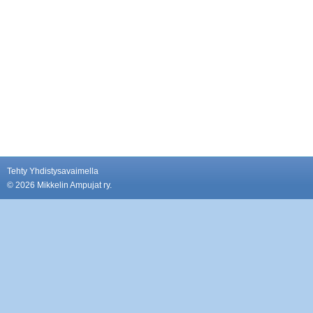
Tehty Yhdistysavaimella
©
2026 Mikkelin Ampujat ry.